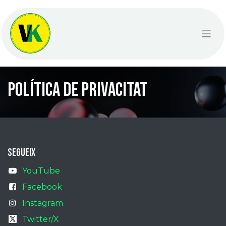
Skip to Content
Política de privacitat
segueix
YouTube
Facebook
Instagram
Twitter/X